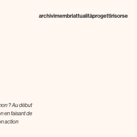
archivi
membri
attualità
progetti
risorse
u non ? Au début
n en faisant de
on action