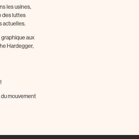
ns les usines,
e des luttes
 actuelles.
n graphique aux
the Hardegger,
!
ire du mouvement