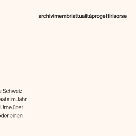
archivi
membri
attualità
progetti
risorse
ie Schweiz
ats im Jahr
 Urne über
oder einen