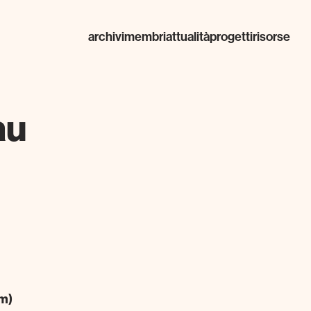
archivi
membri
attualità
progetti
risorse
au
um)