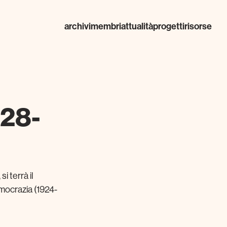
archivi
membri
attualità
progetti
risorse
 28-
 terrà il
emocrazia (1924-