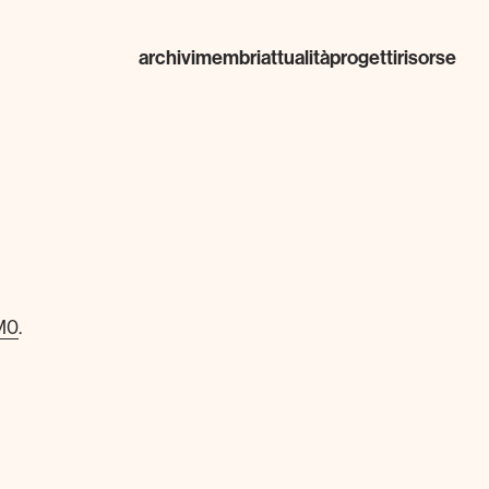
archivi
membri
attualità
progetti
risorse
M0
.