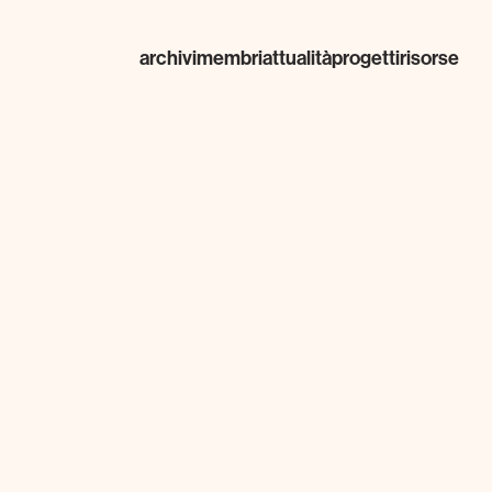
archivi
membri
attualità
progetti
risorse