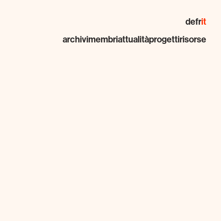
de
fr
it
archivi
membri
attualità
progetti
risorse