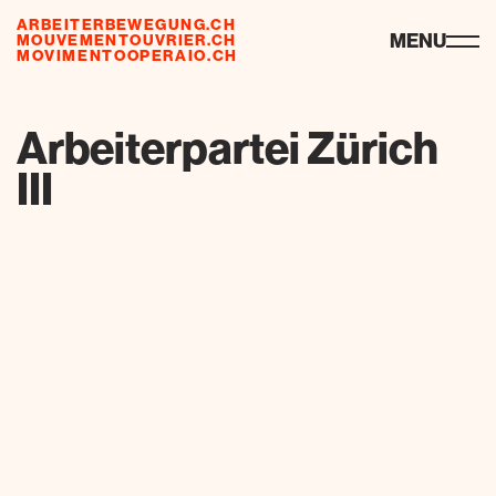
ARBEITERBEWEGUNG.CH
risorse
MENU
MOUVEMENTOUVRIER.CH
MOVIMENTOOPERAIO.CH
de
fr
it
Arbeiterpartei Zürich
III