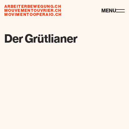
ARBEITERBEWEGUNG.CH
risorse
MENU
MOUVEMENTOUVRIER.CH
MOVIMENTOOPERAIO.CH
de
fr
it
Der Grütlianer