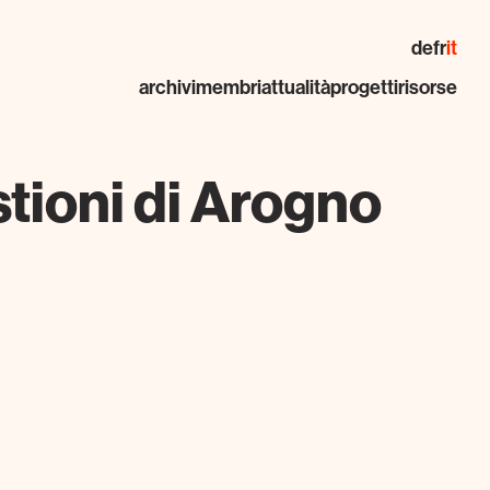
de
fr
it
archivi
membri
attualità
progetti
risorse
tioni di Arogno