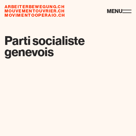
ARBEITERBEWEGUNG.CH
risorse
MENU
MOUVEMENTOUVRIER.CH
MOVIMENTOOPERAIO.CH
de
fr
it
Parti socialiste
genevois