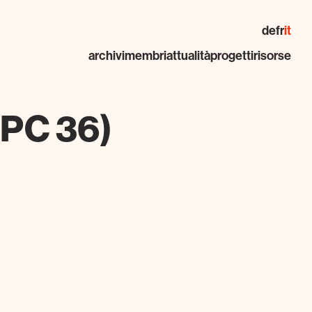
de
fr
it
archivi
membri
attualità
progetti
risorse
(FPC 36)