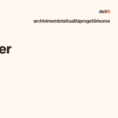
de
fr
it
archivi
membri
attualità
progetti
risorse
er