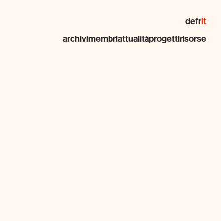
de
fr
it
archivi
membri
attualità
progetti
risorse