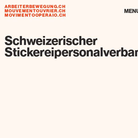
ARBEITERBEWEGUNG.CH
risorse
MEN
MOUVEMENTOUVRIER.CH
MOVIMENTOOPERAIO.CH
de
fr
it
Schweizerischer
Stickereipersonalverba