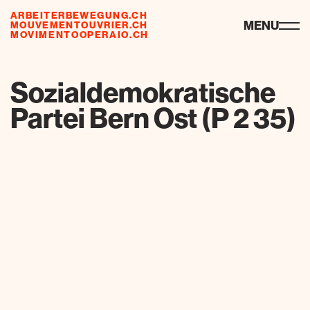
ARBEITERBEWEGUNG.CH
risorse
MENU
MOUVEMENTOUVRIER.CH
MOVIMENTOOPERAIO.CH
de
fr
it
Sozialdemokratische
Partei Bern Ost (P 2 35)