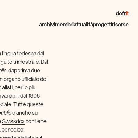
de
fr
it
archivi
membri
attualità
progetti
risorse
in lingua tedesca dal
eguito trimestrale. Dal
, dapprima due
lic
organo ufficiale del
listi, per lo più
 variabili, dal 1906
ociale. Tutte queste
e anche su
ublic
e
Swissdox
contiene
, periodico