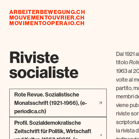
ARBEITERBEWEGUNG.CH
MOUVEMENTOUVRIER.CH
MOVIMENTOOPERAIO.CH
Riviste
Dal 1921 a
titolo
Rot
socialiste
1963 al 20
volte al 
partito, m
Rote Revue. Sozialistische
membri del
Monatsschrift (1921-1966), (e-
viene pubb
periodica.ch)
riviste so
scriptori
Profil. Sozialdemokratische
la rivista 
Zeitschrift für Politik, Wirtschaft