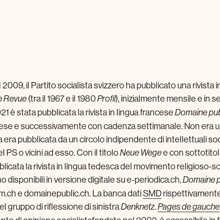
l 2009, il Partito socialista svizzero ha pubblicato una rivista 
(tra il 1967 e il 1980
), inizialmente mensile e in s
e Revue
Profil
21 è stata pubblicata la rivista in lingua francese
Domaine pub
mese e successivamente con cadenza settimanale. Non era un 
a era pubblicata da un circolo indipendente di intellettuali socia
 PS o vicini ad esso. Con il titolo
e con sottotitoli
Neue Wege
licata la rivista in lingua tedesca del movimento religioso-s
no disponibili in versione digitale su e-periodica.ch,
Domaine p
um.ch e domainepublic.ch. La banca dati
SMD
rispettivament
del gruppo di riflessione di sinistra
.
Denknetz
Pages de gauche